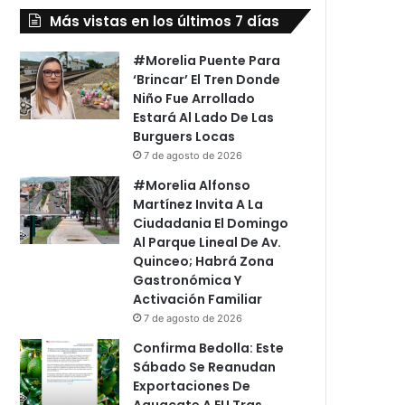
Más vistas en los últimos 7 días
#Morelia Puente Para
‘Brincar’ El Tren Donde
Niño Fue Arrollado
Estará Al Lado De Las
Burguers Locas
7 de agosto de 2026
#Morelia Alfonso
Martínez Invita A La
Ciudadania El Domingo
Al Parque Lineal De Av.
Quinceo; Habrá Zona
Gastronómica Y
Activación Familiar
7 de agosto de 2026
Confirma Bedolla: Este
Sábado Se Reanudan
Exportaciones De
Aguacate A EU Tras