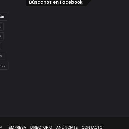
Búscanos en Facebook
gán
E
9
a
oles
e
kTok
RSS
EMPRESA
DIRECTORIO
ANÚNCIATE
CONTACTO