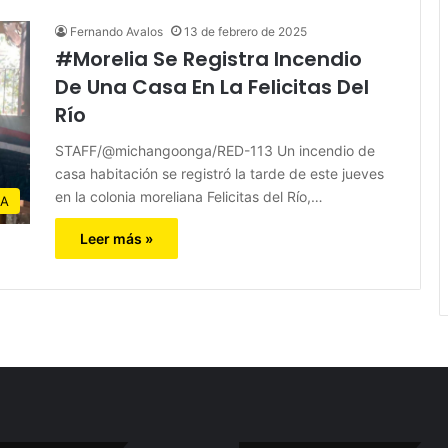
Fernando Avalos
13 de febrero de 2025
#Morelia Se Registra Incendio
De Una Casa En La Felicitas Del
Río
STAFF/@michangoonga/RED-113 Un incendio de
casa habitación se registró la tarde de este jueves
en la colonia moreliana Felicitas del Río,…
IA
Leer más »