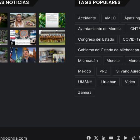
AS NOTICIAS
TAGS POPULARES
Accidente
AMLO
Apatzin
Ayuntamiento de Morelia
CNT
Congreso del Estado
COVID-1
Gobierno del Estado de Michoacán
Michoacán
Morelia
Moren
México
PRD
Silvano Aure
UMSNH
Uruapan
Video
Zamora
angoonga.com
Facebook
X
LinkedIn
YouTube
Instagram
Googl
Ti