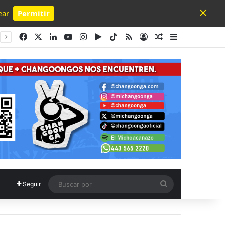
×
ear
Permitir
Powered by SendPulse
Facebook
X
LinkedIn
YouTube
Instagram
Google Play
TikTok
RSS
Acceso
Publicación al a
Barra lateral
Buscar
Seguir
por