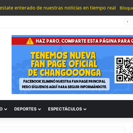
 estate enterado de nuestras noticias en tiempo real
Bloqu
#Morelia Puente Para ‘Brincar’ El Tren Donde Niño Fue Arrollado Estará Al Lado De Las Burguers Locas
O
DEPORTES
ESPECTÁCULOS