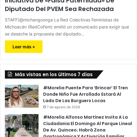
Iniciativa De «Falsa Paternidad» De
Diputado Del PVEM Sea Rechazada
STAFF/@michangoonga La Red Colectivas Feministas de
Michoacán (RedCoFem) emitió un comunicado para exigir que
se deseche la propuesta del diputado…
Leer más »
Más vistas en los últimos 7 días
#Morelia Puente Para ‘Brincar’ El Tren
Donde Niño Fue Arrollado Estará Al
Lado De Las Burguers Locas
7 de agosto de 2026
#Morelia Alfonso Martínez Invita A La
Ciudadania El Domingo Al Parque Lineal
De Av. Quinceo; Habrá Zona
Gastronómica Y Activación Familiar