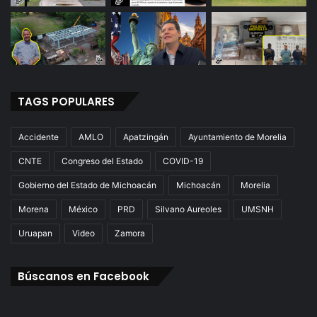
TAGS POPULARES
Accidente
AMLO
Apatzingán
Ayuntamiento de Morelia
CNTE
Congreso del Estado
COVID-19
Gobierno del Estado de Michoacán
Michoacán
Morelia
Morena
México
PRD
Silvano Aureoles
UMSNH
Uruapan
Video
Zamora
Búscanos en Facebook