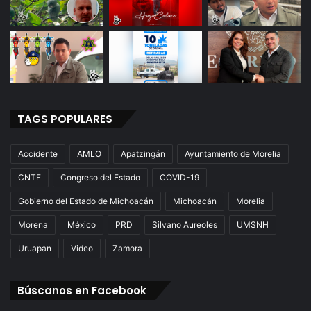
TAGS POPULARES
Accidente
AMLO
Apatzingán
Ayuntamiento de Morelia
CNTE
Congreso del Estado
COVID-19
Gobierno del Estado de Michoacán
Michoacán
Morelia
Morena
México
PRD
Silvano Aureoles
UMSNH
Uruapan
Video
Zamora
Búscanos en Facebook