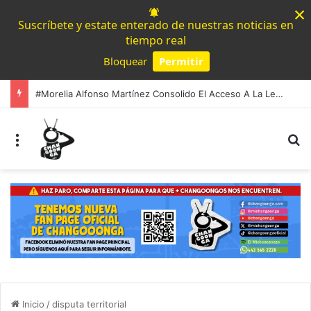
×
Suscríbete y estate enterado de nuestras noticias en
tiempo real
Bloquear
Permitir
Powered by SendPulse
#Morelia Alfonso Martínez Consolido El Acceso A La Lectura Con El Programa «Morelia Se Lee»
Menú
B
Inicio
/
disputa territorial