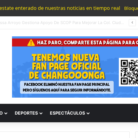
 estate enterado de nuestras noticias en tiempo real
Bloqu
“R1” Vinculado A Proceso Por El Homicidio Del Exalcalde De Uruapan Carlos Manzo
O
DEPORTES
ESPECTÁCULOS