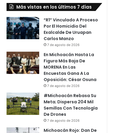
Más vistas en los últimos 7 días
“R1” Vinculado A Proceso
Por El Homicidio Del
Exalcalde De Uruapan
Carlos Manzo
7 de agosto de 2026
En Michoacán Hasta La
Figura Más Baja De
MORENA En Las
Encuestas Gana A La
Oposición: César Osuna
7 de agosto de 2026
#Michoacán Rebasa Su
Meta; Dispersa 204 Mil
Semillas Con Tecnología
De Drones
7 de agosto de 2026
Michoacán Rojo: Dan De