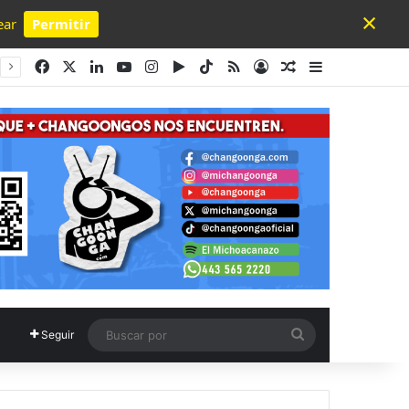
×
ear
Permitir
Powered by SendPulse
Facebook
X
LinkedIn
YouTube
Instagram
Google Play
TikTok
RSS
Acceso
Publicación al a
Barra lateral
Buscar
Seguir
por