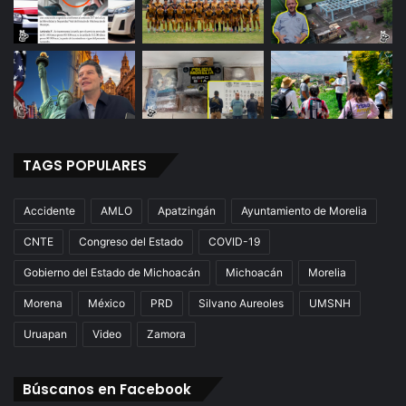
TAGS POPULARES
Accidente
AMLO
Apatzingán
Ayuntamiento de Morelia
CNTE
Congreso del Estado
COVID-19
Gobierno del Estado de Michoacán
Michoacán
Morelia
Morena
México
PRD
Silvano Aureoles
UMSNH
Uruapan
Video
Zamora
Búscanos en Facebook