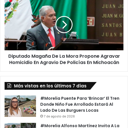
Morebús
Diputado
Magaña
De
La
Mora
Propone
Agravar
Homicidio
En
Diputado Magaña De La Mora Propone Agravar
Agravio
De
Homicidio En Agravio De Policías En Michoacán
Policías
En
Michoacán
Más vistas en los últimos 7 días
#Morelia Puente Para ‘Brincar’ El Tren
Donde Niño Fue Arrollado Estará Al
Lado De Las Burguers Locas
7 de agosto de 2026
#Morelia Alfonso Martínez Invita A La