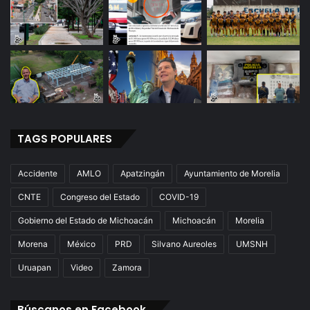
TAGS POPULARES
Accidente
AMLO
Apatzingán
Ayuntamiento de Morelia
CNTE
Congreso del Estado
COVID-19
Gobierno del Estado de Michoacán
Michoacán
Morelia
Morena
México
PRD
Silvano Aureoles
UMSNH
Uruapan
Video
Zamora
Búscanos en Facebook