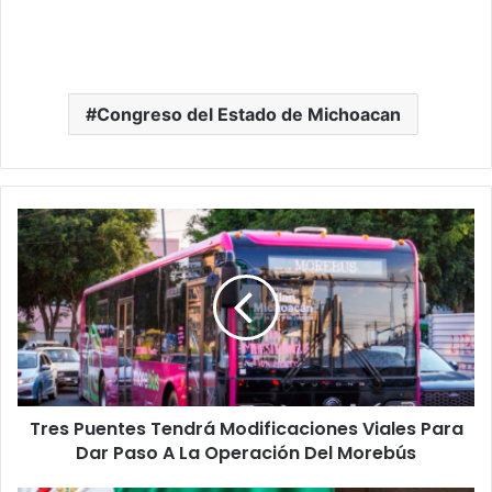
Congreso del Estado de Michoacan
Tres
Puentes
Tendrá
Modificaciones
Viales
Para
Dar
Paso
A
Tres Puentes Tendrá Modificaciones Viales Para
La
Operación
Dar Paso A La Operación Del Morebús
Del