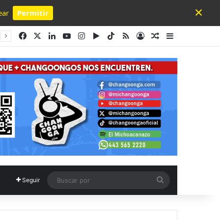
×
ear
Permitir
Powered by SendPulse
Facebook
X
LinkedIn
YouTube
Instagram
Google Play
TikTok
RSS
Acceso
Publicación al a
Barra lateral
Buscar
Seguir
por