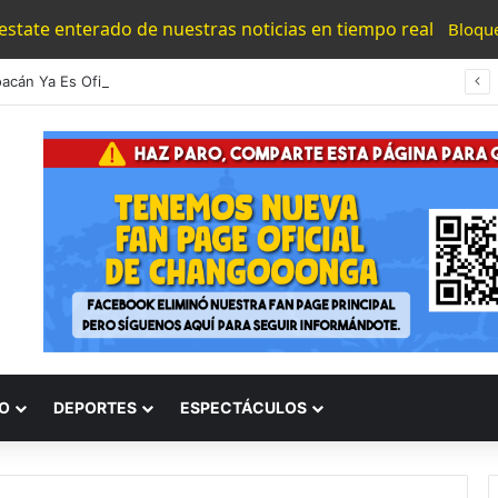
 estate enterado de nuestras noticias en tiempo real
Bloqu
#Michoacán Ya Es Oficial: Tarifa De Transporte Público Sube Un Peso: De $11 Pasa A 12 Varos
O
DEPORTES
ESPECTÁCULOS