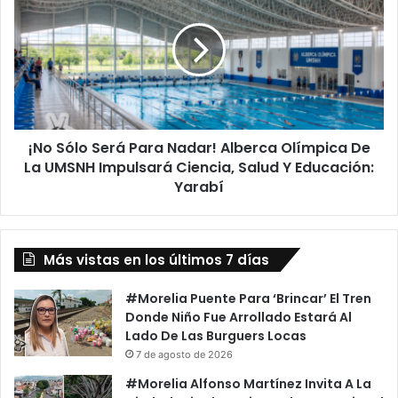
Relación
Será
Para
Nadar!
Alberca
Olímpica
De
La
¡No Sólo Será Para Nadar! Alberca Olímpica De
UMSNH
Impulsará
La UMSNH Impulsará Ciencia, Salud Y Educación:
Ciencia,
Yarabí
Salud
Y
Educación:
Yarabí
Más vistas en los últimos 7 días
#Morelia Puente Para ‘Brincar’ El Tren
Donde Niño Fue Arrollado Estará Al
Lado De Las Burguers Locas
7 de agosto de 2026
#Morelia Alfonso Martínez Invita A La