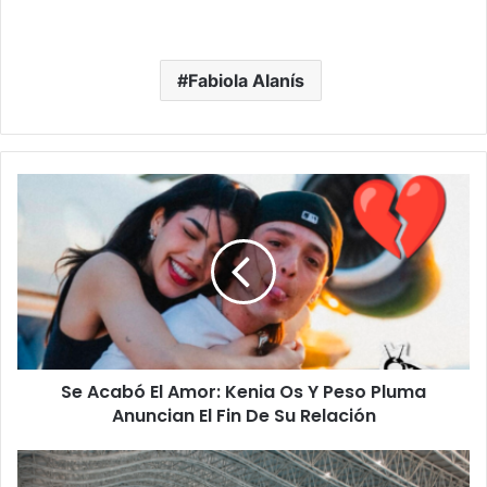
Fabiola Alanís
Se
Acabó
El
Amor:
Kenia
Os
Y
Peso
Pluma
Se Acabó El Amor: Kenia Os Y Peso Pluma
Anuncian
El
Anuncian El Fin De Su Relación
Fin
De
¡No
Su
Sólo