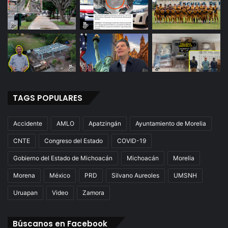
TAGS POPULARES
Accidente
AMLO
Apatzingán
Ayuntamiento de Morelia
CNTE
Congreso del Estado
COVID-19
Gobierno del Estado de Michoacán
Michoacán
Morelia
Morena
México
PRD
Silvano Aureoles
UMSNH
Uruapan
Video
Zamora
Búscanos en Facebook