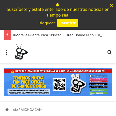
×
Suscríbete y estate enterado de nuestras noticias en
tiempo real
Bloquear
Permitir
Powered by SendPulse
#Morelia Puente Para ‘Brincar’ El Tren Donde Niño Fue Arrollado Estará Al Lado De Las Burguers Locas
Menú
B
Inicio
/
MICHOACÁN