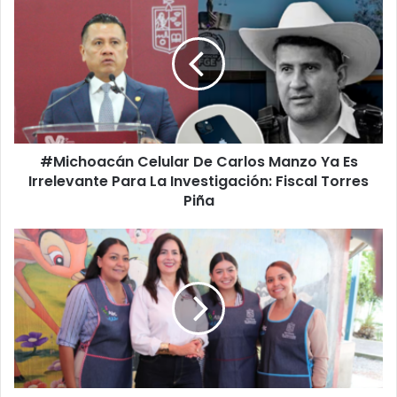
Celular
De
Carlos
Manzo
Ya
Es
Irrelevante
Para
#Michoacán Celular De Carlos Manzo Ya Es
La
Investigación:
Irrelevante Para La Investigación: Fiscal Torres
Fiscal
Piña
Torres
Piña
Gaby
Molina
Se
Reúne
Con
Educadoras
De
Sahuayo
Y