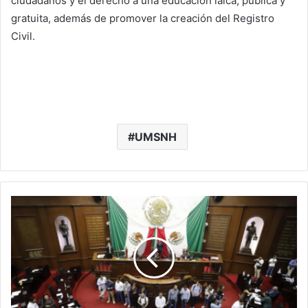
ciudadanos y el derecho a una educación laica, pública y
gratuita, además de promover la creación del Registro
Civil.
UMSNH
76
Legislatura
Expide
Ley
De
Patrimonio
Cultural
Del