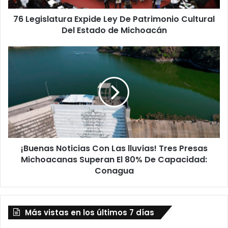
Estado
76 Legislatura Expide Ley De Patrimonio Cultural
de
Michoacán
Del Estado de Michoacán
¡Buenas
Noticias
Con
Las
lluvias!
Tres
Presas
Michoacanas
Superan
¡Buenas Noticias Con Las lluvias! Tres Presas
El
80%
Michoacanas Superan El 80% De Capacidad:
De
Conagua
Capacidad:
Conagua
Más vistas en los últimos 7 días