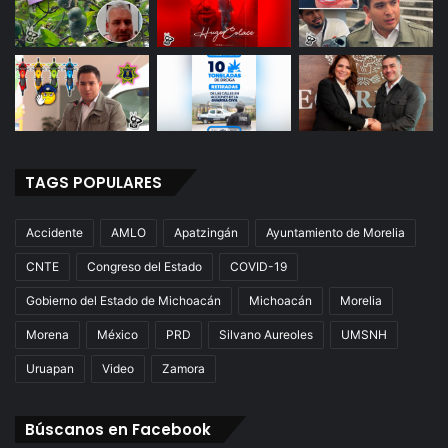
TAGS POPULARES
Accidente
AMLO
Apatzingán
Ayuntamiento de Morelia
CNTE
Congreso del Estado
COVID-19
Gobierno del Estado de Michoacán
Michoacán
Morelia
Morena
México
PRD
Silvano Aureoles
UMSNH
Uruapan
Video
Zamora
Búscanos en Facebook