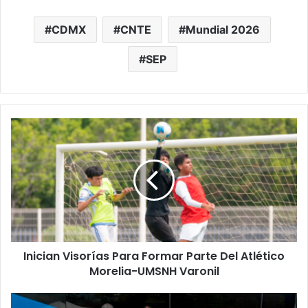
CDMX
CNTE
Mundial 2026
SEP
Inician
Visorías
Para
Formar
Parte
Del
Atlético
Morelia-
UMSNH
Inician Visorías Para Formar Parte Del Atlético
Varonil
Morelia-UMSNH Varonil
#Michoacán