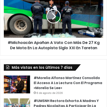
Apañan
A
Vato
Con
Más
De
27
Kg
#Michoacán Apañan A Vato Con Más De 27 Kg
De
Mota
De Mota En La Autopista Siglo XXI En Taretan
En
La
Autopista
Más vistas en los últimos 7 días
Siglo
XXI
En
#Morelia Alfonso Martínez Consolido
Taretan
El Acceso A La Lectura Con El Programa
«Morelia Se Lee»
6 de agosto de 2026
#UMSNH Rectora Exhorta A Madres Y
Padres Nicolaitas A Participar En La