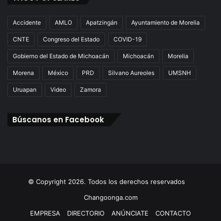
Accidente
AMLO
Apatzingán
Ayuntamiento de Morelia
CNTE
Congreso del Estado
COVID-19
Gobierno del Estado de Michoacán
Michoacán
Morelia
Morena
México
PRD
Silvano Aureoles
UMSNH
Uruapan
Video
Zamora
Búscanos en Facebook
© Copyright 2026. Todos los derechos reservados
Changoonga.com
EMPRESA
DIRECTORIO
ANÚNCIATE
CONTACTO