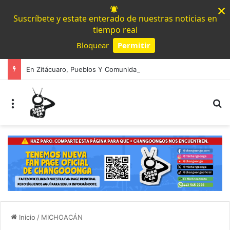
×
Suscríbete y estate enterado de nuestras noticias en
tiempo real
Bloquear
Permitir
Powered by SendPulse
En Zitácuaro, Pueblos Y Comunidades Cierran Filas Con Fabiola Alanís
Menú
B
Inicio
/
MICHOACÁN