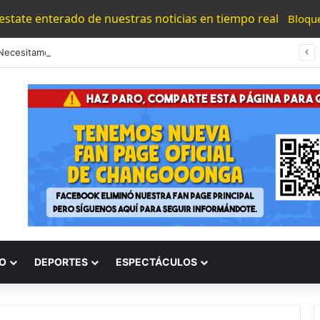
 estate enterado de nuestras noticias en tiempo real
Bloqu
“Los Necesitamos”: Atlético Morelia Agradece Respaldo De Su Afición En Encuentro Ante Cancún Fc
O
DEPORTES
ESPECTÁCULOS