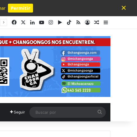
×
ear
Permitir
Powered by SendPulse
Facebook
X
LinkedIn
YouTube
Instagram
Google Play
TikTok
RSS
Acceso
Publicación al a
Barra lateral
Buscar
Seguir
por