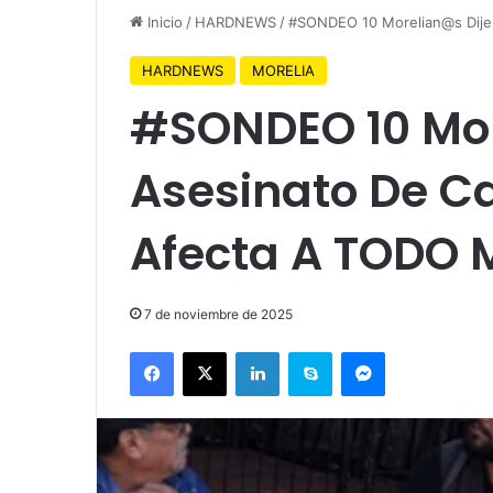
Inicio
/
HARDNEWS
/
#SONDEO 10 Morelian@s Dije
HARDNEWS
MORELIA
#SONDEO 10 Mor
Asesinato De Ca
Afecta A TODO
7 de noviembre de 2025
Facebook
X
LinkedIn
Skype
Messenger