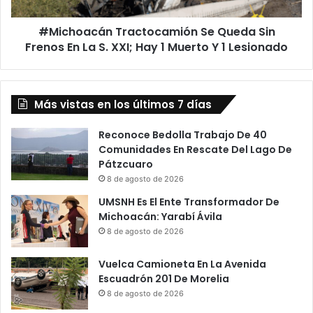
La
S.
#Michoacán Tractocamión Se Queda Sin
XXI;
Hay
Frenos En La S. XXI; Hay 1 Muerto Y 1 Lesionado
1
Muerto
Y
Más vistas en los últimos 7 días
1
Lesionado
Reconoce Bedolla Trabajo De 40
Comunidades En Rescate Del Lago De
Pátzcuaro
8 de agosto de 2026
UMSNH Es El Ente Transformador De
Michoacán: Yarabí Ávila
8 de agosto de 2026
Vuelca Camioneta En La Avenida
Escuadrón 201 De Morelia
8 de agosto de 2026