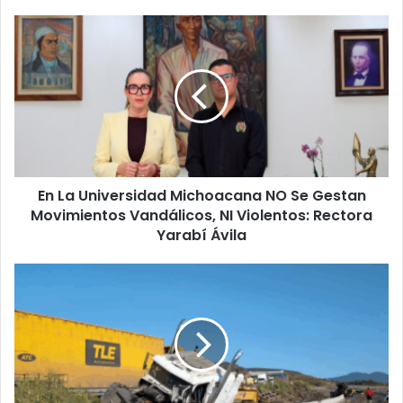
En
La
Universidad
Michoacana
NO
Se
Gestan
Movimientos
Vandálicos,
En La Universidad Michoacana NO Se Gestan
NI
Violentos:
Movimientos Vandálicos, NI Violentos: Rectora
Rectora
Yarabí Ávila
Yarabí
Ávila
#Michoacán
Tractocamión
Se
Queda
Sin
Frenos
En