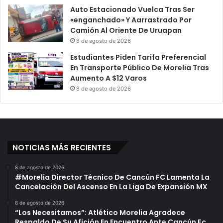
Auto Estacionado Vuelca Tras Ser
«enganchado» Y Aarrastrado Por
Camión Al Oriente De Uruapan
8 de agosto de 2026
Estudiantes Piden Tarifa Preferencial
En Transporte Público De Morelia Tras
Aumento A $12 Varos
8 de agosto de 2026
NOTICIAS MÁS RECIENTES
8 de agosto de 2026
#Morelia Director Técnico De Cancún FC Lamenta La
Cancelación Del Ascenso En La Liga De Expansión MX
8 de agosto de 2026
“Los Necesitamos”: Atlético Morelia Agradece
Respaldo De Su Afición En Encuentro Ante Cancún Fc