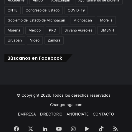
Accidente
AMLO
Apatzingán
Ayuntamiento de Morelia
CNTE
Congreso del Estado
COVID-19
Gobierno del Estado de Michoacán
Michoacán
Morelia
Morena
México
PRD
Silvano Aureoles
UMSNH
Uruapan
Video
Zamora
Búscanos en Facebook
© Copyright 2026. Todos los derechos reservados
Changoonga.com
EMPRESA
DIRECTORIO
ANÚNCIATE
CONTACTO
Facebook
X
LinkedIn
YouTube
Instagram
Google
TikTok
RSS