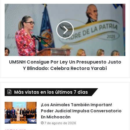
Ultratumba
UMSNH
Consigue
Por
Ley
Un
Presupuesto
Justo
Y
Blindado:
UMSNH Consigue Por Ley Un Presupuesto Justo
Celebra
Rectora
Y Blindado: Celebra Rectora Yarabí
Yarabí
Más vistas en los últimos 7 días
¡Los Animales También Importan!
Poder Judicial Impulsa Conversatorio
En Michoacán
7 de agosto de 2026