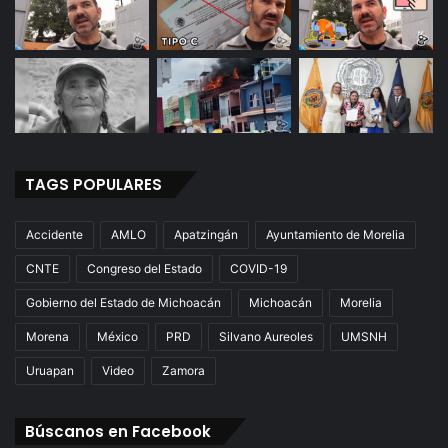
TAGS POPULARES
Accidente
AMLO
Apatzingán
Ayuntamiento de Morelia
CNTE
Congreso del Estado
COVID-19
Gobierno del Estado de Michoacán
Michoacán
Morelia
Morena
México
PRD
Silvano Aureoles
UMSNH
Uruapan
Video
Zamora
Búscanos en Facebook