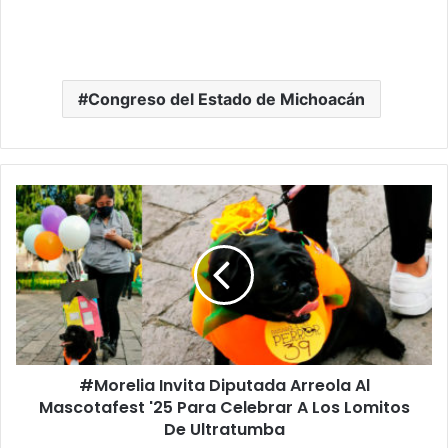
Congreso del Estado de Michoacán
#Morelia
Invita
Diputada
Arreola
Al
Mascotafest
'25
Para
Celebrar
#Morelia Invita Diputada Arreola Al
A
Los
Mascotafest '25 Para Celebrar A Los Lomitos
Lomitos
De Ultratumba
De