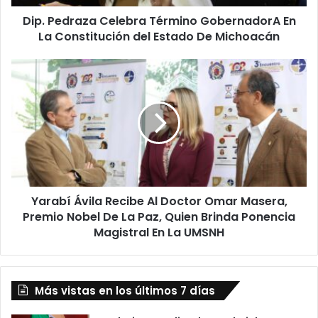
del
Dip. Pedraza Celebra Término GobernadorA En
Estado
De
La Constitución del Estado De Michoacán
Michoacán
Yarabí
Ávila
Recibe
Al
Doctor
Omar
Masera,
Premio
Nobel
Yarabí Ávila Recibe Al Doctor Omar Masera,
De
La
Premio Nobel De La Paz, Quien Brinda Ponencia
Paz,
Magistral En La UMSNH
Quien
Brinda
Ponencia
Magistral
Más vistas en los últimos 7 días
En