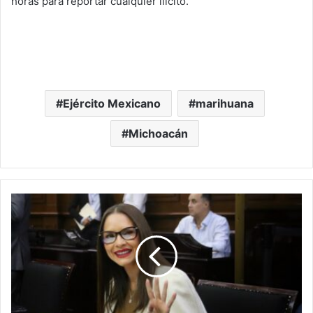
horas para reportar cualquier ilícito.
Ejército Mexicano
marihuana
Michoacán
Dip.
Pedraza
Celebra
Término
GobernadorA
En
La
Constitución