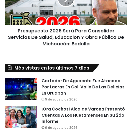
Servicios
De
Salud,
Educacion
Presupuesto 2026 Será Para Consolidar
Y
Obra
Servicios De Salud, Educacion Y Obra Pública De
Pública
Michoacán: Bedolla
De
Michoacán: Bedolla
Más vistas en los últimos 7 días
Cortador De Aguacate Fue Atacado
Por Lacras En Col. Valle De Las Delicias
En Uruapan
9 de agosto de 2026
¡Ora Cochos! Alcalde Varona Presentó
Cuentas A Los Huetamenses En Su 2do
Informe
9 de agosto de 2026