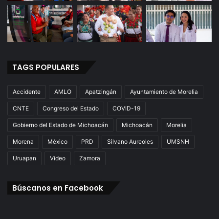
TAGS POPULARES
Accidente
AMLO
Apatzingán
Ayuntamiento de Morelia
CNTE
Congreso del Estado
COVID-19
Gobierno del Estado de Michoacán
Michoacán
Morelia
Morena
México
PRD
Silvano Aureoles
UMSNH
Uruapan
Video
Zamora
Búscanos en Facebook