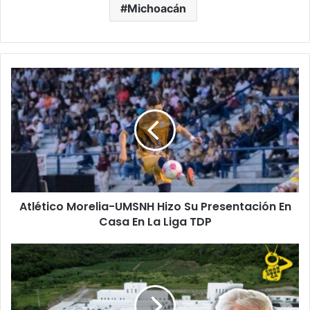
Michoacán
Atlético
Morelia-
UMSNH
Hizo
Su
Presentación
En
Casa
En
Atlético Morelia-UMSNH Hizo Su Presentación En
La
Liga
Casa En La Liga TDP
TDP
Presupuesto
2026
Será
Para
Consolidar