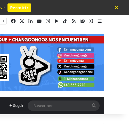
×
ear
Permitir
Powered by SendPulse
Facebook
X
LinkedIn
YouTube
Instagram
Google Play
TikTok
RSS
Acceso
Publicación al a
Barra lateral
Buscar
Seguir
por