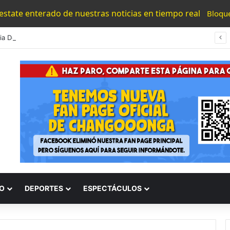
 estate enterado de nuestras noticias en tiempo real
Bloqu
ia Desviven A Hombre A Balazos En Col. Valle Del Durazno
O
DEPORTES
ESPECTÁCULOS