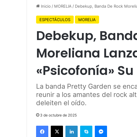
Inicio
/
MORELIA
/
Debekup, Banda De Rock Morelia
ESPECTÁCULOS
MORELIA
Debekup, Banda
Moreliana Lanz
«Psicofonía» Su
La banda Pretty Garden se enca
reunir a los amantes del rock al
deleiten el oído.
3 de octubre de 2025
Facebook
X
LinkedIn
Skype
Messenger