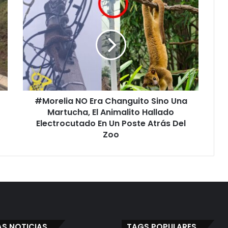
#Morelia
NO
Era
Changuito
Sino
Una
Martucha,
El
Animalito
#Morelia NO Era Changuito Sino Una
Hallado
Electrocutado
Martucha, El Animalito Hallado
En
Electrocutado En Un Poste Atrás Del
Un
Zoo
Poste
Atrás
Del
Zoo
AS NOTICIAS
TAGS POPULARES