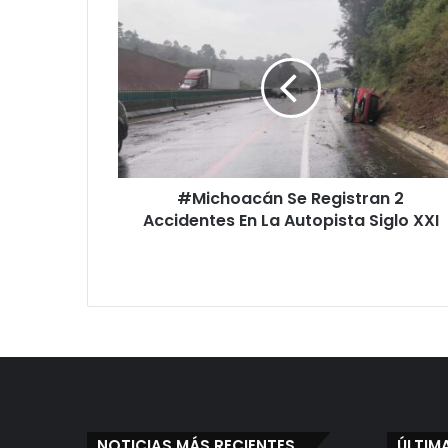
#Michoacán
Se
Registran
2
Accidentes
En
La
Autopista
Siglo
#Michoacán Se Registran 2
XXI
Accidentes En La Autopista Siglo XXI
NOTICIAS MÁS RECIENTES
ÚLTIM