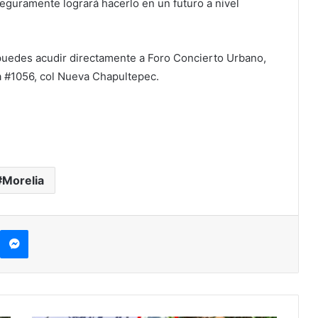
seguramente logrará hacerlo en un futuro a nivel
s puedes acudir directamente a Foro Concierto Urbano,
a #1056, col Nueva Chapultepec.
Morelia
kype
Messenger