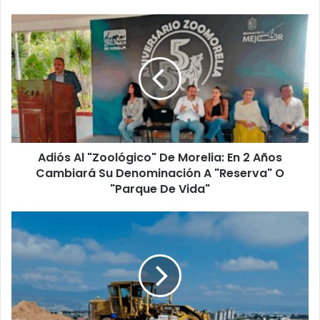
Adiós
Al
"Zoológico"
De
Morelia:
En
2
Años
Cambiará
Adiós Al "Zoológico" De Morelia: En 2 Años
Su
Denominación
Cambiará Su Denominación A "Reserva" O
A
"Parque De Vida"
"Reserva"
O
#Morelia
"Parque
Conexión
De
De
Vida"
Amalia
Solórzano
Con
Juan