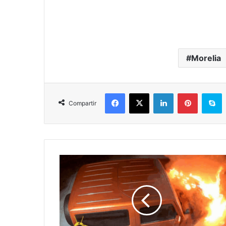
Morelia
Facebook
X
LinkedIn
Pinterest
S
Compartir
#Michoacán
FGE
Detiene
A
Ricardo
Presunto
Responsable