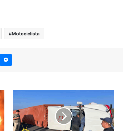
Motociclista
kype
Messenger
#Michoacán
Tráiler
Vuelca
Sobre
La
S.
XXI