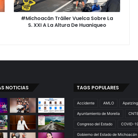
A
La
#Michoacán Tráiler Vuelca Sobre La
Altura
De
S. XXI A La Altura De Huaniqueo
Huaniqueo
AS NOTICIAS
TAGS POPULARES
Accidente
AMLO
Apatzin
Ayuntamiento de Morelia
CNT
Congreso del Estado
COVID-1
Gobierno del Estado de Michoacán