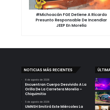
De
Incendiar
#Michoacán FGE Detiene A Ricardo
JEEP
En
Presunto Responsable De Incendiar
Morelia
JEEP En Morelia
NOTICIAS MÁS RECIENTES
ÚLTIM
6 de agosto de 2026
Encuentran Cuerpo Desvivido A La
Orilla De La Carretera Morelia –
Chiquimitio
5 de agosto de 2026
UMNSH Emitirá Este Miércoles La