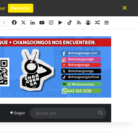
×
ear
Permitir
Powered by SendPulse
Facebook
X
LinkedIn
YouTube
Instagram
Google Play
TikTok
RSS
Acceso
Publicación al a
Barra lateral
Buscar
Seguir
por