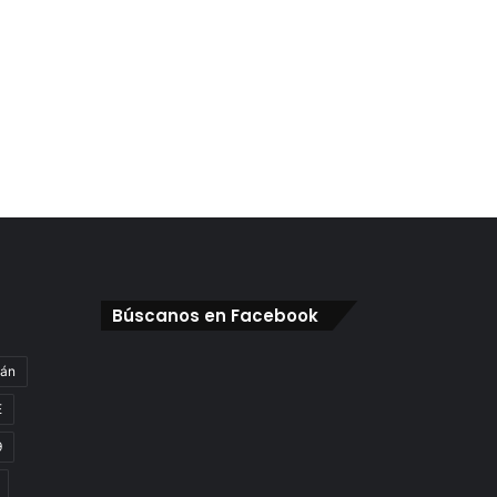
Búscanos en Facebook
gán
E
9