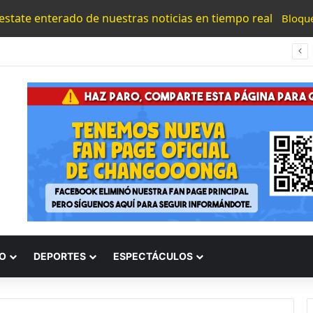
 estate enterado de nuestras noticias en tiempo real
Bloqu
UMNSH Emitirá Este Miércoles La Tercera Convocatoria De Nuevo Ingreso.
O
DEPORTES
ESPECTÁCULOS