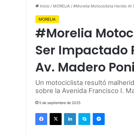
Inicio
/
MORELIA
/
#Morelia Motociclista Herido A
MORELIA
#Morelia Motoci
Ser Impactado 
Av. Madero Pon
Un motociclista resultó malheri
sobre la Avenida Francisco I. M
5 de septiembre de 2025
Facebook
X
LinkedIn
Skype
Messenger