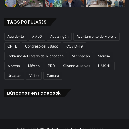
TAGS POPULARES
Accidente
AMLO
Apatzingán
Ayuntamiento de Morelia
CNTE
Congreso del Estado
COVID-19
Gobierno del Estado de Michoacán
Michoacán
Morelia
Morena
México
PRD
Silvano Aureoles
UMSNH
Uruapan
Video
Zamora
Búscanos en Facebook