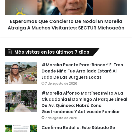
Morelia
Atraiga
A
Esperamos Que Concierto De Nodal En Morelia
Muchos
Visitantes:
Atraiga A Muchos Visitantes: SECTUR Michoacán
SECTUR
Michoacán
Más vistas en los últimos 7 días
#Morelia Puente Para ‘Brincar’ El Tren
Donde Niño Fue Arrollado Estará Al
Lado De Las Burguers Locas
7 de agosto de 2026
#Morelia Alfonso Martínez Invita A La
Ciudadania El Domingo Al Parque Lineal
De Av. Quinceo; Habrá Zona
Gastronómica Y Activación Familiar
7 de agosto de 2026
Confirma Bedolla: Este Sábado Se