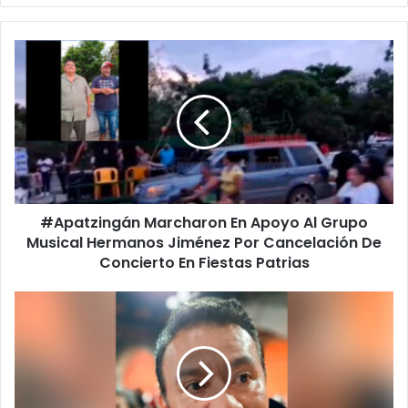
#Apatzingán
Marcharon
En
Apoyo
Al
Grupo
Musical
Hermanos
Jiménez
#Apatzingán Marcharon En Apoyo Al Grupo
Por
Cancelación
Musical Hermanos Jiménez Por Cancelación De
De
Concierto En Fiestas Patrias
Concierto
En
Esperamos
Fiestas
Que
Patrias
Concierto
De
Nodal
En