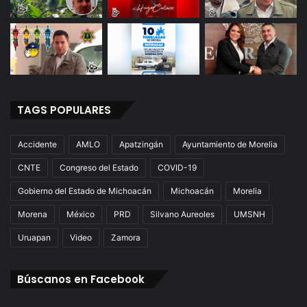
TAGS POPULARES
Accidente
AMLO
Apatzingán
Ayuntamiento de Morelia
CNTE
Congreso del Estado
COVID-19
Gobierno del Estado de Michoacán
Michoacán
Morelia
Morena
México
PRD
Silvano Aureoles
UMSNH
Uruapan
Video
Zamora
Búscanos en Facebook