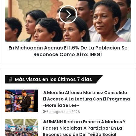
Apenas
El
1.6%
De
La
Población
Se
En Michoacán Apenas El 1.6% De La Población Se
Reconoce
Como
Reconoce Como Afro: INEGI
Afro:
INEGI
Más vistas en los últimos 7 días
#Morelia Alfonso Martínez Consolido
El Acceso A La Lectura Con El Programa
«Morelia Se Lee»
6 de agosto de 2026
#UMSNH Rectora Exhorta A Madres Y
Padres Nicolaitas A Participar En La
Reconstrucción Del Tejido Social