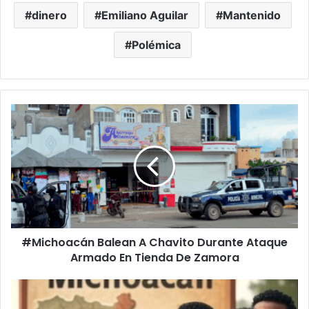
dinero
Emiliano Aguilar
Mantenido
Polémica
#Michoacán
Balean
A
Chavito
Durante
Ataque
Armado
En
Tienda De Zamora
#Michoacán Balean A Chavito Durante Ataque
Armado En Tienda De Zamora
En
Michoacán