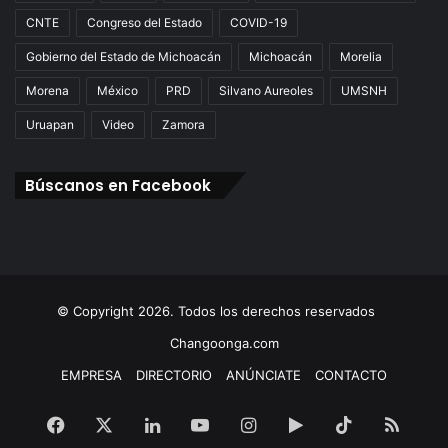
CNTE
Congreso del Estado
COVID-19
Gobierno del Estado de Michoacán
Michoacán
Morelia
Morena
México
PRD
Silvano Aureoles
UMSNH
Uruapan
Video
Zamora
Búscanos en Facebook
© Copyright 2026. Todos los derechos reservados
Changoonga.com
EMPRESA
DIRECTORIO
ANÚNCIATE
CONTACTO
Facebook
X
LinkedIn
YouTube
Instagram
Google
TikTok
RSS