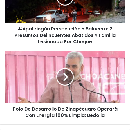
Presuntos
Delincuentes
Abatidos
Y
#Apatzingán Persecución Y Balacera: 2
Familia
Lesionada
Presuntos Delincuentes Abatidos Y Familia
Por
Lesionada Por Choque
Choque
Polo
De
Desarrollo
De
Zinapécuaro
Operará
Con
Energía
100%
Polo De Desarrollo De Zinapécuaro Operará
Limpia:
Bedolla
Con Energía 100% Limpia: Bedolla