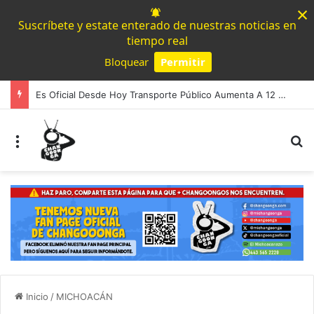
×
Suscríbete y estate enterado de nuestras noticias en
tiempo real
Bloquear
Permitir
Powered by SendPulse
Es Oficial Desde Hoy Transporte Público Aumenta A 12 Pesos En TODO Michoacán
Menú
B
Inicio
/
MICHOACÁN