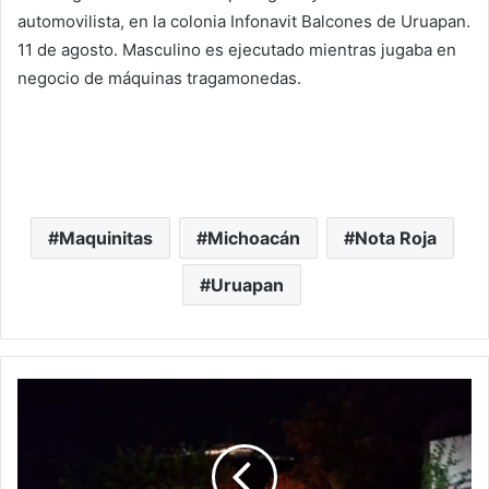
automovilista, en la colonia Infonavit Balcones de Uruapan.
11 de agosto. Masculino es ejecutado mientras jugaba en
negocio de máquinas tragamonedas.
Maquinitas
Michoacán
Nota Roja
Uruapan
#Apatzingán
Persecución
Y
Balacera:
2