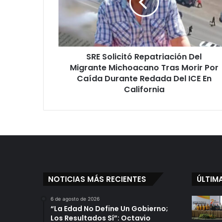
Migrante
Michoacano
Tras
Morir
Por
SRE Solicitó Repatriación Del
Caída
Durante
Migrante Michoacano Tras Morir Por
Redada
Caída Durante Redada Del ICE En
Del
California
ICE
En
California
NOTICIAS MÁS RECIENTES
ÚLTIM
6 de agosto de 2026
“La Edad No Define Un Gobierno;
Los Resultados Sí”: Octavio