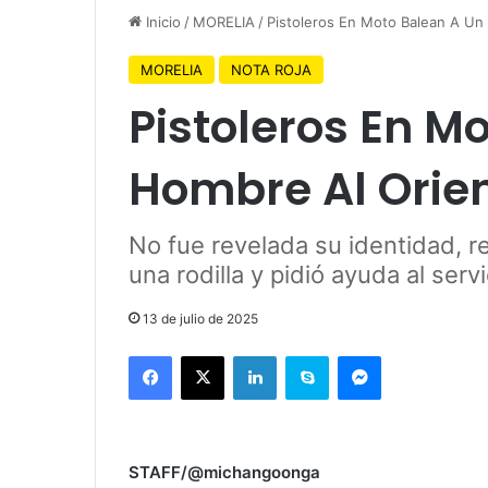
Inicio
/
MORELIA
/
Pistoleros En Moto Balean A Un
MORELIA
NOTA ROJA
Pistoleros En M
Hombre Al Orien
No fue revelada su identidad, r
una rodilla y pidió ayuda al ser
13 de julio de 2025
Facebook
X
LinkedIn
Skype
Messenger
STAFF/@michangoonga