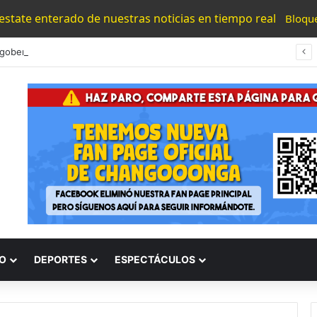
 estate enterado de nuestras noticias en tiempo real
Bloqu
gobernador De Guerrero! Implicado En Caso Ayotzinapa
O
DEPORTES
ESPECTÁCULOS