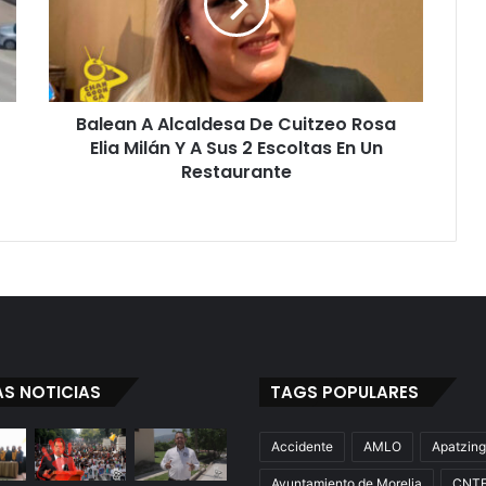
Cuitzeo
Rosa
Elia
Milán
Y
Balean A Alcaldesa De Cuitzeo Rosa
A
Sus
Elia Milán Y A Sus 2 Escoltas En Un
2
Restaurante
Escoltas
En
Un
Restaurante
AS NOTICIAS
TAGS POPULARES
Accidente
AMLO
Apatzin
Ayuntamiento de Morelia
CNT