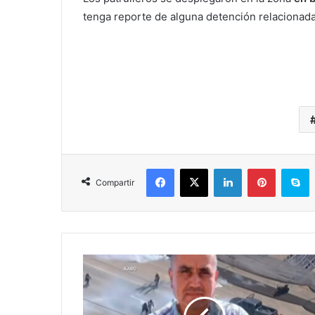
tenga reporte de alguna detención relacionada
Facebook
X
LinkedIn
Pinterest
S
Compartir
SRE
Solicitó
Repatriación
Del