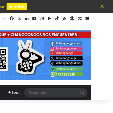
×
ear
Permitir
Powered by SendPulse
Facebook
X
LinkedIn
YouTube
Instagram
Google Play
TikTok
RSS
Acceso
Publicación al a
Barra lateral
Buscar
Seguir
por