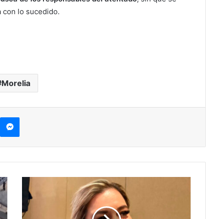
 con lo sucedido.
Morelia
kype
Messenger
Balean
A
Alcaldesa
De