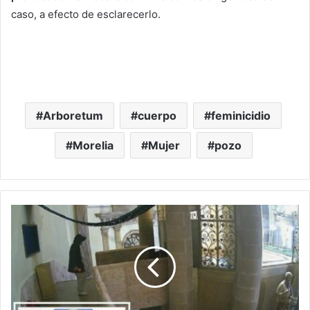
caso, a efecto de esclarecerlo.
Arboretum
cuerpo
feminicidio
Morelia
Mujer
pozo
PAN
Michoacán
Busca
Reformar
Leyes
Estatales
Para