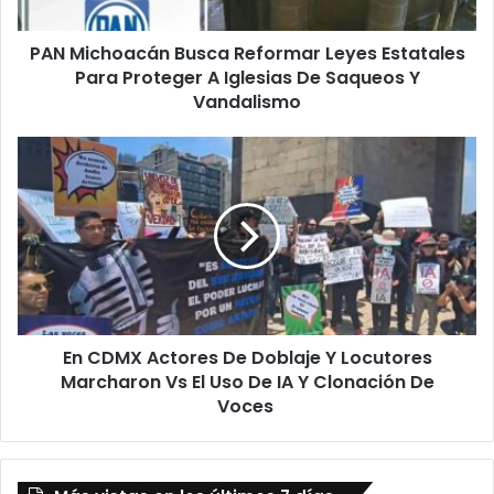
Proteger
A
PAN Michoacán Busca Reformar Leyes Estatales
Iglesias
De
Para Proteger A Iglesias De Saqueos Y
Saqueos
Vandalismo
Y
Vandalismo
En
CDMX
Actores
De
Doblaje
Y
Locutores
Marcharon
Vs
En CDMX Actores De Doblaje Y Locutores
El
Uso
Marcharon Vs El Uso De IA Y Clonación De
De
Voces
IA
Y
Clonación