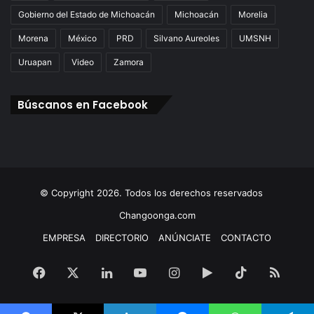
Gobierno del Estado de Michoacán
Michoacán
Morelia
Morena
México
PRD
Silvano Aureoles
UMSNH
Uruapan
Video
Zamora
Búscanos en Facebook
© Copyright 2026. Todos los derechos reservados
Changoonga.com
EMPRESA
DIRECTORIO
ANÚNCIATE
CONTACTO
Facebook
X
LinkedIn
YouTube
Instagram
Google
TikTok
RSS
Play