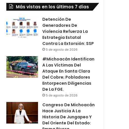
Más vistas en los últimos 7 días
Detención De
Generadores De
Violencia Refuerza La
Estrategia Estatal
Contra La Extorsión: SSP
5 de agosto de 2026
#Michoacán Identifican
A Las Víctimas Del
Ataque En Santa Clara
Del Cobre; Pobladores
Entorpecen Diligencias
De La FGE.
5 de agosto de 2026
Congreso De Michoacán
Hace Justicia A La
Historia De Jungapeo Y
Del Oriente Del Estado:
Emma Rivera.