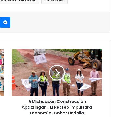
kype
Messenger
#Michoacán
Construcción
Apatzingán-
El
Recreo
Impulsará
Economía:
Gober
Bedolla
#Michoacán Construcción
Apatzingán- El Recreo Impulsará
Economía: Gober Bedolla