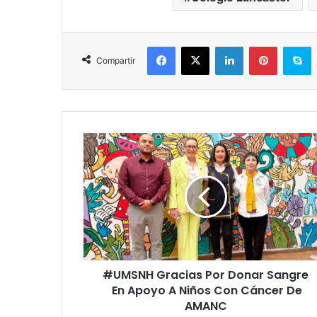
Facebook
X
LinkedIn
Pinterest
S
Compartir
#UMSNH
Gracias
Por
Donar
Sangre
En
Apoyo
A
Niños
#UMSNH Gracias Por Donar Sangre
Con
Cáncer
En Apoyo A Niños Con Cáncer De
De
AMANC