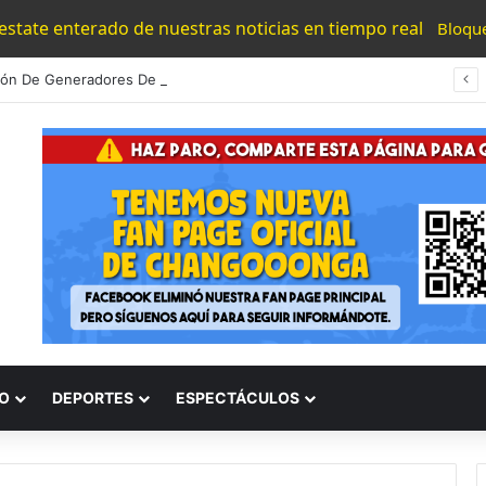
 estate enterado de nuestras noticias en tiempo real
Bloqu
Detención De Generadores De Violencia Refuerza La Estrategia Estatal Contra La Extorsión: SSP
O
DEPORTES
ESPECTÁCULOS