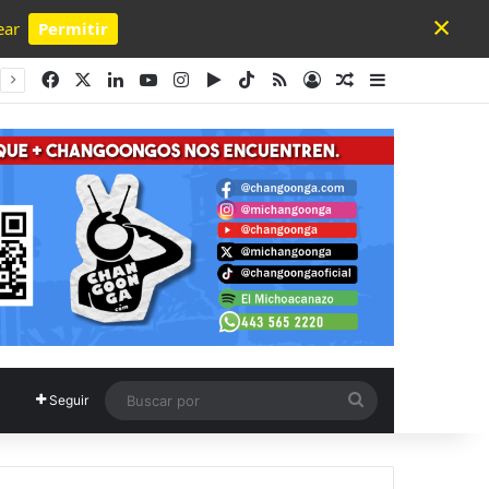
×
ear
Permitir
Powered by SendPulse
Facebook
X
LinkedIn
YouTube
Instagram
Google Play
TikTok
RSS
Acceso
Publicación al a
Barra lateral
Buscar
Seguir
por