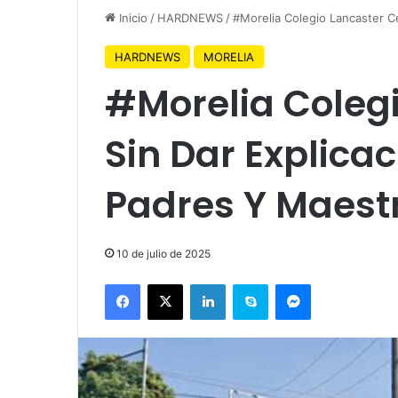
Inicio
/
HARDNEWS
/
#Morelia Colegio Lancaster C
HARDNEWS
MORELIA
#Morelia Colegi
Sin Dar Explica
Padres Y Maest
10 de julio de 2025
Facebook
X
LinkedIn
Skype
Messenger