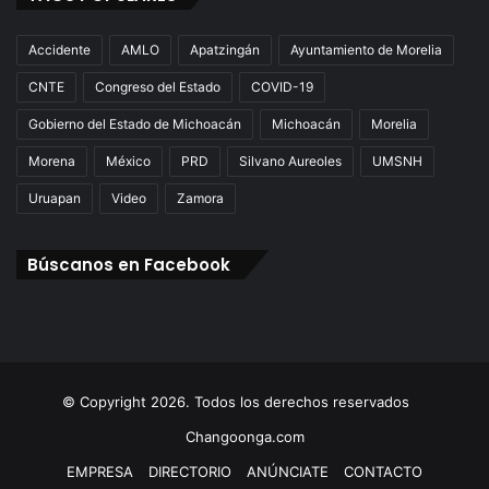
Accidente
AMLO
Apatzingán
Ayuntamiento de Morelia
CNTE
Congreso del Estado
COVID-19
Gobierno del Estado de Michoacán
Michoacán
Morelia
Morena
México
PRD
Silvano Aureoles
UMSNH
Uruapan
Video
Zamora
Búscanos en Facebook
© Copyright 2026. Todos los derechos reservados
Changoonga.com
EMPRESA
DIRECTORIO
ANÚNCIATE
CONTACTO