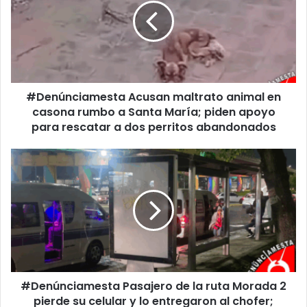
animal
en
casona
rumbo
a
Santa
#Denúnciamesta Acusan maltrato animal en
María;
piden
casona rumbo a Santa María; piden apoyo
apoyo
para rescatar a dos perritos abandonados
para
rescatar
#Denúnciamesta
a
Pasajero
dos
de
perritos
la
abandonados
ruta
Morada
2
pierde
su
#Denúnciamesta Pasajero de la ruta Morada 2
celular
y
pierde su celular y lo entregaron al chofer;