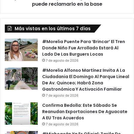
lo
puede reclamarlo en la base
entregaron
al
chofer;
puede
Más vistas en los últimos 7 días
reclamarlo
en
#Morelia Puente Para ‘Brincar’ El Tren
la
Donde Niño Fue Arrollado Estará Al
base
Lado De Las Burguers Locas
7 de agosto de 2026
#Morelia Alfonso Martínez Invita A La
Ciudadania El Domingo Al Parque Lineal
De Av. Quinceo; Habrá Zona
Gastronómica Y Activación Familiar
7 de agosto de 2026
Confirma Bedolla: Este Sábado Se
Reanudan Exportaciones De Aguacate
A EU Tras Acuerdos
7 de agosto de 2026