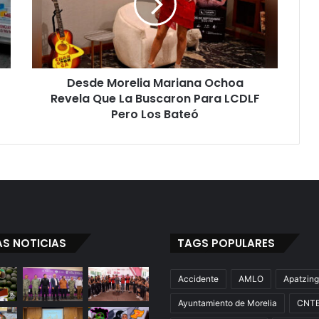
Revela
Que
La
Buscaron
Para
Desde Morelia Mariana Ochoa
LCDLF
Pero
Revela Que La Buscaron Para LCDLF
Los
Pero Los Bateó
Bateó
AS NOTICIAS
TAGS POPULARES
Accidente
AMLO
Apatzin
Ayuntamiento de Morelia
CNT