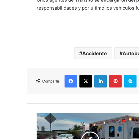
responsabilidades y por último los vehículos f
Accidente
Autob
Facebook
X
LinkedIn
Pinterest
S
Compartir
#Morelia
Niño
Fallece
Tras