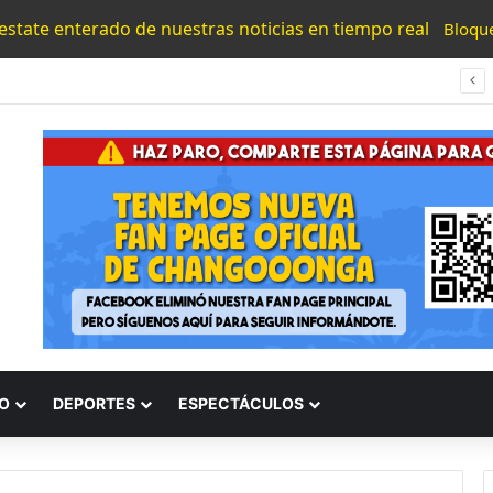
 estate enterado de nuestras noticias en tiempo real
Bloqu
Bedolla Presume 50 Detenidos Por Extorsión Y Refuerza Operativo En Michoacán
O
DEPORTES
ESPECTÁCULOS