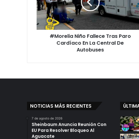
Paro
Cardíaco
En
La
Central
#Morelia Niño Fallece Tras Paro
De
Autobuses
Cardíaco En La Central De
Autobuses
NOTICIAS MÁS RECIENTES
ÚLTIM
7 de agosto de 2026
Sheinbaum Anuncia Reunión Con
EU Para Resolver Bloqueo Al
Aguacate