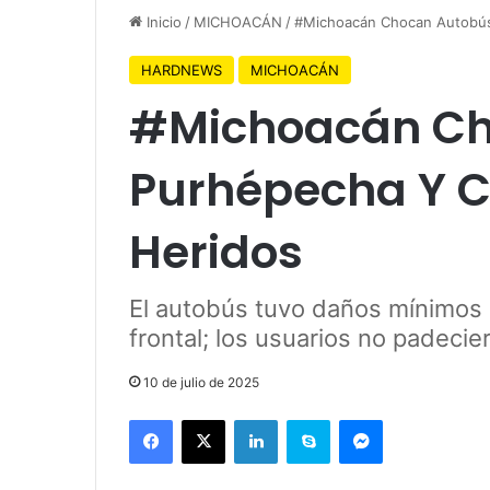
Inicio
/
MICHOACÁN
/
#Michoacán Chocan Autobús
HARDNEWS
MICHOACÁN
#Michoacán Ch
Purhépecha Y C
Heridos
El autobús tuvo daños mínimos e
frontal; los usuarios no padecie
10 de julio de 2025
Facebook
X
LinkedIn
Skype
Messenger