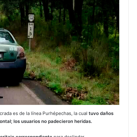
crada es de la línea Purhépechas, la cual
tuvo daños
ontal; los usuarios no padecieron heridas.
eritaje correspondiente
para deslindar