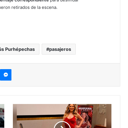
ueron retirados de la escena.
ús Purhépechas
pasajeros
kype
Messenger
Desde
Morelia
Mariana
Ochoa