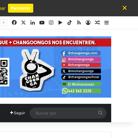
×
ear
Permitir
Powered by SendPulse
Facebook
X
LinkedIn
YouTube
Instagram
Google Play
TikTok
RSS
Acceso
Publicación al a
Barra lateral
Buscar
Seguir
por