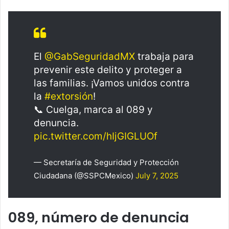
El
@GabSeguridadMX
trabaja para
prevenir este delito y proteger a
las familias. ¡Vamos unidos contra
la
#extorsión
!
📞 Cuelga, marca al 089 y
denuncia.
pic.twitter.com/hIjGIGLUOf
— Secretaría de Seguridad y Protección
Ciudadana (@SSPCMexico)
July 7, 2025
089, número de denuncia