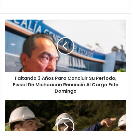
Faltando
3
Años
Para
Concluir
Su
Período,
Fiscal
De
Faltando 3 Años Para Concluir Su Período,
Michoacán
Renunció
Fiscal De Michoacán Renunció Al Cargo Este
Al
Domingo
Cargo
Este
Paso
Domingo
Eréndira,
Fundamental
Para
El