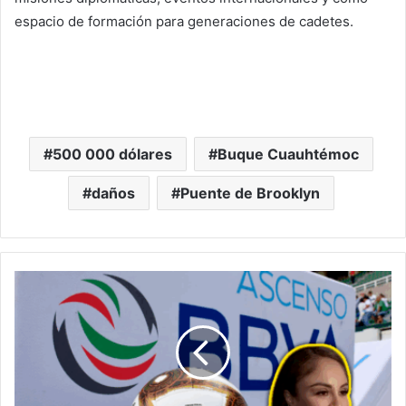
espacio de formación para generaciones de cadetes.
500 000 dólares
Buque Cuauhtémoc
daños
Puente de Brooklyn
Cámara
De
Diputados
Exige
A
La
Liga