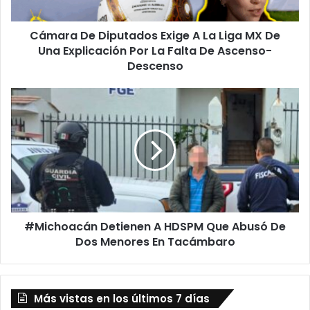
MX
De
Cámara De Diputados Exige A La Liga MX De
Una
Explicación
Una Explicación Por La Falta De Ascenso-
Por
Descenso
La
Falta
#Michoacán
De
Detienen
Ascenso-
A
Descenso
HDSPM
Que
Abusó
De
Dos
Menores
#Michoacán Detienen A HDSPM Que Abusó De
En
Tacámbaro
Dos Menores En Tacámbaro
Más vistas en los últimos 7 días