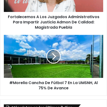
Impartir
Justicia
Admon
Fortalecemos A Los Juzgados Administrativos
De
Calidad:
Para Impartir Justicia Admon De Calidad:
Magistrada Puebla
Magistrada Puebla
#Morelia
Cancha
De
Fútbol
7
En
La
UMSNH,
Al
#Morelia Cancha De Fútbol 7 En La UMSNH, Al
75%
De
75% De Avance
Avance