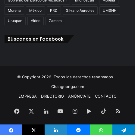
Gobierno del Estado de Michoacán
Michoacán
Morelia
Morena
México
PRD
Silvano Aureoles
UMSNH
Uruapan
Video
Zamora
Búscanos en Facebook
© Copyright 2026. Todos los derechos reservados
Changoonga.com
EMPRESA
DIRECTORIO
ANÚNCIATE
CONTACTO
Facebook
X
LinkedIn
YouTube
Instagram
Google
TikTok
RSS
Play