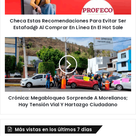
Estafad@
Al
Comprar
Checa Estas Recomendaciones Para Evitar Ser
En
Línea
Estafad@ Al Comprar En Línea En El Hot Sale
En
El
Crónica:
Hot
Megabloqueo
Sale
Sorprende
A
Morelianos;
Hay
Tensión
Vial
Y
Crónica: Megabloqueo Sorprende A Morelianos;
Hartazgo
Ciudadano
Hay Tensión Vial Y Hartazgo Ciudadano
Más vistas en los últimos 7 días