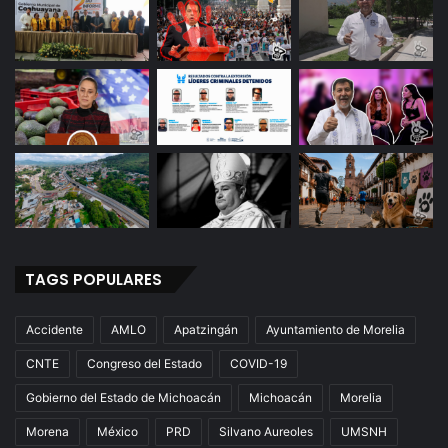
TAGS POPULARES
Accidente
AMLO
Apatzingán
Ayuntamiento de Morelia
CNTE
Congreso del Estado
COVID-19
Gobierno del Estado de Michoacán
Michoacán
Morelia
Morena
México
PRD
Silvano Aureoles
UMSNH