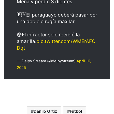
Mena y perdió 3 dientes.
🇵🇾El paraguayo deberá pasar por
una doble cirugía maxilar.
😳El infractor solo recibió la
amarilla.
pic.twitter.com/WMErAFO
Dqt
— Delpy Stream (@delpystream)
April 16,
2025
Danilo Ortiz
Futbol