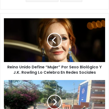
Reino
Unido
Define
“Mujer”
Por
Sexo
Biológico
Y
J.K.
Reino Unido Define “Mujer” Por Sexo Biológico Y
Rowling
Lo
J.K. Rowling Lo Celebra En Redes Sociales
Celebra
En
#Denúnciamesta
Redes
Morelia:
Sociales
Alcantarilla
Sin
Tapa
Frente