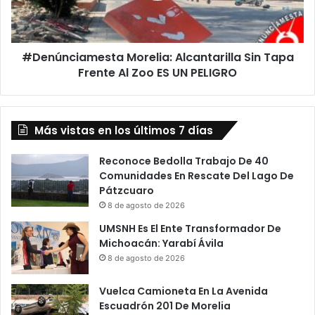
Al
Zoo
ES
#Denúnciamesta Morelia: Alcantarilla Sin Tapa
UN
PELIGRO
Frente Al Zoo ES UN PELIGRO
Más vistas en los últimos 7 días
Reconoce Bedolla Trabajo De 40
Comunidades En Rescate Del Lago De
Pátzcuaro
8 de agosto de 2026
UMSNH Es El Ente Transformador De
Michoacán: Yarabí Ávila
8 de agosto de 2026
Vuelca Camioneta En La Avenida
Escuadrón 201 De Morelia