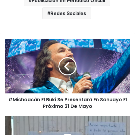
Publicación en Periódico Oficial
Redes Sociales
#Michoacán
El
Buki
Se
Presentará
En
Sahuayo
El
Próximo
#Michoacán El Buki Se Presentará En Sahuayo El
21
De
Próximo 21 De Mayo
Mayo
Pasa
En
Uruapan: