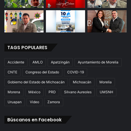
TAGS POPULARES
Accidente
AMLO
Apatzingán
Ayuntamiento de Morelia
CNTE
Congreso del Estado
COVID-19
Gobierno del Estado de Michoacán
Michoacán
Morelia
Morena
México
PRD
Silvano Aureoles
UMSNH
Uruapan
Video
Zamora
Búscanos en Facebook