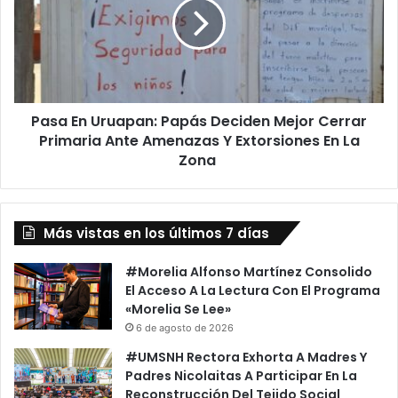
Papás
Deciden
Mejor
Cerrar
Primaria
Ante
Pasa En Uruapan: Papás Deciden Mejor Cerrar
Amenazas
Y
Primaria Ante Amenazas Y Extorsiones En La
Extorsiones
Zona
En
La
Zona
Más vistas en los últimos 7 días
#Morelia Alfonso Martínez Consolido
El Acceso A La Lectura Con El Programa
«Morelia Se Lee»
6 de agosto de 2026
#UMSNH Rectora Exhorta A Madres Y
Padres Nicolaitas A Participar En La
Reconstrucción Del Tejido Social