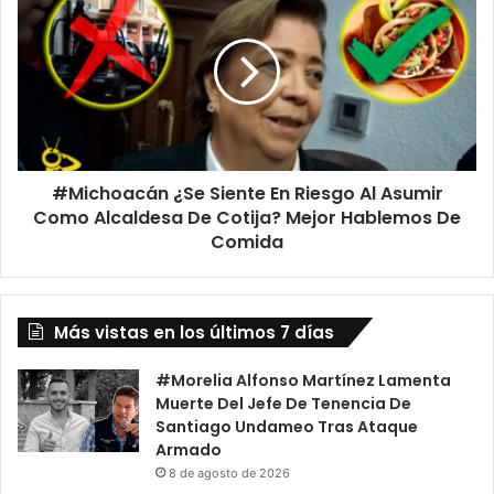
¿Se
Siente
En
Riesgo
Al
Asumir
Como
Alcaldesa
#Michoacán ¿Se Siente En Riesgo Al Asumir
De
Cotija?
Como Alcaldesa De Cotija? Mejor Hablemos De
Mejor
Comida
Hablemos
De
Comida
Más vistas en los últimos 7 días
#Morelia Alfonso Martínez Lamenta
Muerte Del Jefe De Tenencia De
Santiago Undameo Tras Ataque
Armado
8 de agosto de 2026