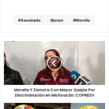
Asesinado
joven
Morelia
Morelia
Y
Zamora
Con
Mayor
Quejas
Por
Discriminación
en
Morelia Y Zamora Con Mayor Quejas Por
Michoacán:
COPREDV
Discriminación en Michoacán: COPREDV
#Michoacán