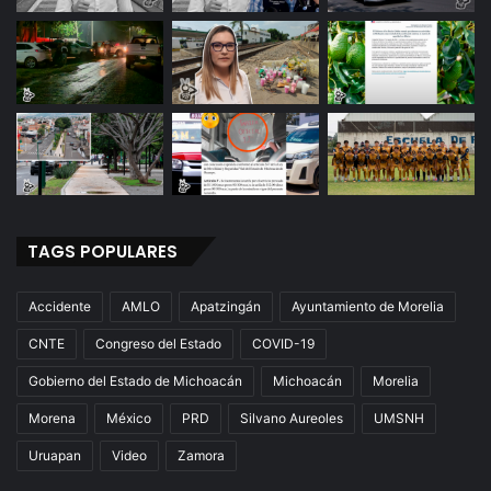
TAGS POPULARES
Accidente
AMLO
Apatzingán
Ayuntamiento de Morelia
CNTE
Congreso del Estado
COVID-19
Gobierno del Estado de Michoacán
Michoacán
Morelia
Morena
México
PRD
Silvano Aureoles
UMSNH
Uruapan
Video
Zamora