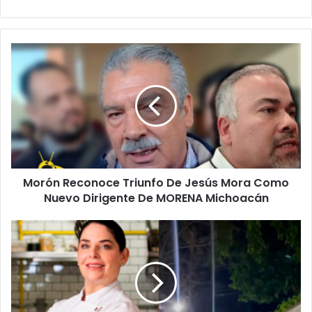
Morón
Reconoce
Triunfo
De
Jesús
Mora
Como
Nuevo
Dirigente
Morón Reconoce Triunfo De Jesús Mora Como
De
MORENA
Nuevo Dirigente De MORENA Michoacán
Michoacán
Zahi
Téllez,
Jurado
De
MásterChef
MX