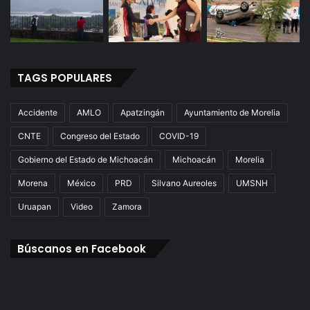
TAGS POPULARES
Accidente
AMLO
Apatzingán
Ayuntamiento de Morelia
CNTE
Congreso del Estado
COVID-19
Gobierno del Estado de Michoacán
Michoacán
Morelia
Morena
México
PRD
Silvano Aureoles
UMSNH
Uruapan
Video
Zamora
Búscanos en Facebook