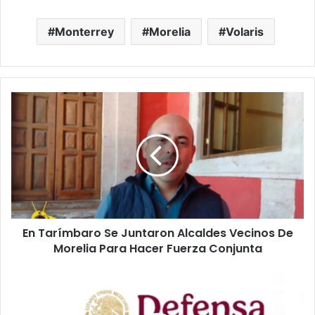
Monterrey
Morelia
Volaris
En
Tarímbaro
Se
Juntaron
Alcaldes
Vecinos
De
Morelia
Para
En Tarímbaro Se Juntaron Alcaldes Vecinos De
Hacer
Fuerza
Morelia Para Hacer Fuerza Conjunta
Conjunta
La
SEDENA
Cambia