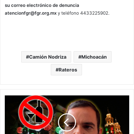
su correo electrónico de denuncia
atencionfgr@fgr.org.mx
y teléfono 4433225902.
Camión Nodriza
Michoacán
Rateros
#Morelia
Prohibida
Venta
De
Alcohol
En