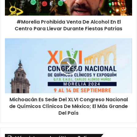
El
Centro
Para
#Morelia Prohibida Venta De Alcohol En El
Llevar
Durante
Centro Para Llevar Durante Fiestas Patrias
Fiestas
Patrias
Michoacán
Es
Sede
Del
XLVI
Congreso
Nacional
de
Químicos
Michoacán Es Sede Del XLVI Congreso Nacional
Clínicos
De
de Químicos Clínicos De México; El Más Grande
México;
Del País
El
Más
Grande