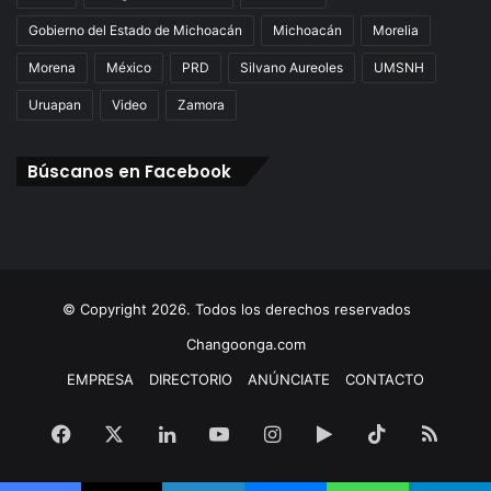
Gobierno del Estado de Michoacán
Michoacán
Morelia
Morena
México
PRD
Silvano Aureoles
UMSNH
Uruapan
Video
Zamora
Búscanos en Facebook
© Copyright 2026. Todos los derechos reservados
Changoonga.com
EMPRESA
DIRECTORIO
ANÚNCIATE
CONTACTO
Facebook
X
LinkedIn
YouTube
Instagram
Google
TikTok
RSS
Play