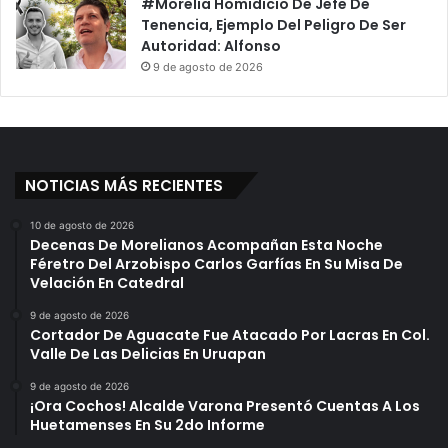
#Morelia Homidicio De Jefe De
Tenencia, Ejemplo Del Peligro De Ser
Autoridad: Alfonso
9 de agosto de 2026
NOTICIAS MÁS RECIENTES
10 de agosto de 2026
Decenas De Morelianos Acompañan Esta Noche
Féretro Del Arzobispo Carlos Garfías En Su Misa De
Velación En Catedral
9 de agosto de 2026
Cortador De Aguacate Fue Atacado Por Lacras En Col.
Valle De Las Delicias En Uruapan
9 de agosto de 2026
¡Ora Cochos! Alcalde Varona Presentó Cuentas A Los
Huetamenses En Su 2do Informe