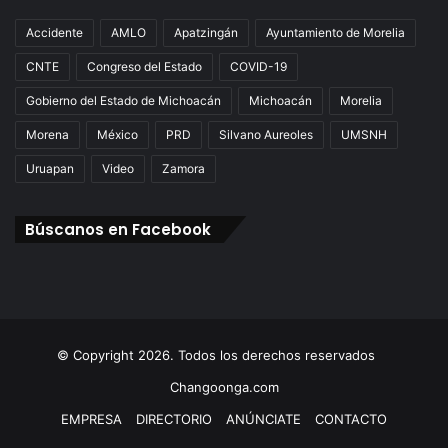
Accidente
AMLO
Apatzingán
Ayuntamiento de Morelia
CNTE
Congreso del Estado
COVID-19
Gobierno del Estado de Michoacán
Michoacán
Morelia
Morena
México
PRD
Silvano Aureoles
UMSNH
Uruapan
Video
Zamora
Búscanos en Facebook
© Copyright 2026. Todos los derechos reservados
Changoonga.com
EMPRESA
DIRECTORIO
ANÚNCIATE
CONTACTO