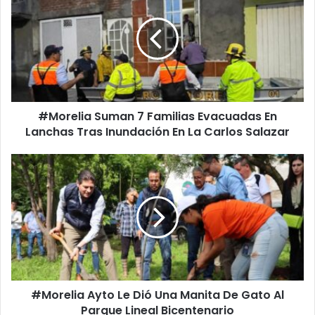
7
Familias
Evacuadas
En
Lanchas
Tras
Inundación
#Morelia Suman 7 Familias Evacuadas En
En
La
Lanchas Tras Inundación En La Carlos Salazar
Carlos
Salazar
#Morelia
Ayto
Le
Dió
Una
Manita
De
Gato
Al
#Morelia Ayto Le Dió Una Manita De Gato Al
Parque
Lineal
Parque Lineal Bicentenario