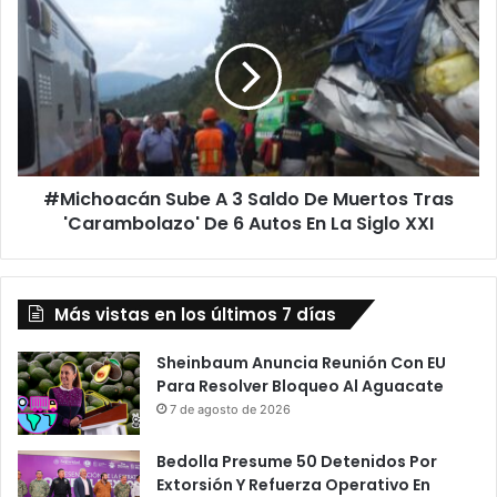
Tarimbarenses
Sube
En
A
Su
3
3er
Saldo
Informe
De
Muertos
Tras
'Carambolazo'
#Michoacán Sube A 3 Saldo De Muertos Tras
De
6
'Carambolazo' De 6 Autos En La Siglo XXI
Autos
En
La
Más vistas en los últimos 7 días
Siglo
XXI
Sheinbaum Anuncia Reunión Con EU
Para Resolver Bloqueo Al Aguacate
7 de agosto de 2026
Bedolla Presume 50 Detenidos Por
Extorsión Y Refuerza Operativo En