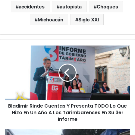
accidentes
autopista
Choques
Michoacán
Siglo XXI
Bladimir
Rinde
Cuentas
Y
Presenta
TODO
Lo
Que
Hizo
Bladimir Rinde Cuentas Y Presenta TODO Lo Que
En
Un
Hizo En Un Año A Los Tarimbarenses En Su 3er
Año
Informe
A
Los
#Michoacán