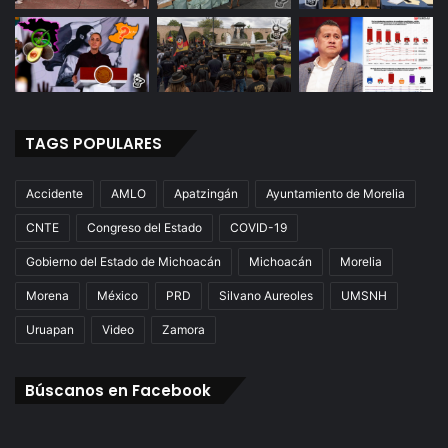
TAGS POPULARES
Accidente
AMLO
Apatzingán
Ayuntamiento de Morelia
CNTE
Congreso del Estado
COVID-19
Gobierno del Estado de Michoacán
Michoacán
Morelia
Morena
México
PRD
Silvano Aureoles
UMSNH
Uruapan
Video
Zamora
Búscanos en Facebook