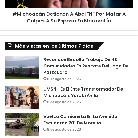
A
Golpes
#Michoacán Detienen A Abel "N" Por Matar A
A
Su
Golpes A Su Esposa En Maravatío
Esposa
En
Maravatío
Más vistas en los últimos 7 días
Reconoce Bedolla Trabajo De 40
Comunidades En Rescate Del Lago De
Pátzcuaro
8 de agosto de 2026
UMSNH Es El Ente Transformador De
Michoacán: Yarabí Ávila
8 de agosto de 2026
Vuelca Camioneta En La Avenida
Escuadrón 201 De Morelia
8 de agosto de 2026