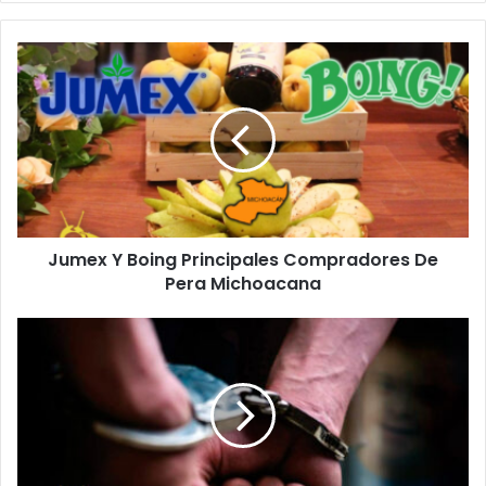
Jumex
Y
Boing
Principales
Compradores
De
Pera
Michoacana
Jumex Y Boing Principales Compradores De
Pera Michoacana
#Michoacán
Detienen
A
Abel
"N"
Por
Matar