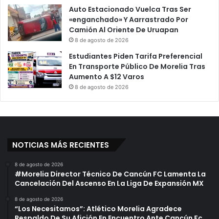
Auto Estacionado Vuelca Tras Ser
«enganchado» Y Aarrastrado Por
Camión Al Oriente De Uruapan
8 de agosto de 2026
Estudiantes Piden Tarifa Preferencial
En Transporte Público De Morelia Tras
Aumento A $12 Varos
8 de agosto de 2026
NOTICIAS MÁS RECIENTES
8 de agosto de 2026
#Morelia Director Técnico De Cancún FC Lamenta La
Cancelación Del Ascenso En La Liga De Expansión MX
8 de agosto de 2026
“Los Necesitamos”: Atlético Morelia Agradece
Respaldo De Su Afición En Encuentro Ante Cancún Fc