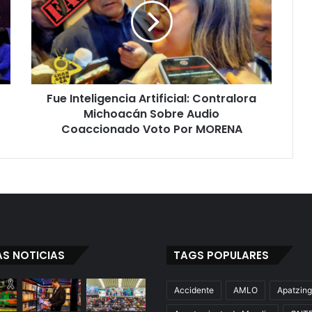
Contralora
Michoacán
Sobre
Audio
Coaccionado
Voto
Fue Inteligencia Artificial: Contralora
Por
MORENA
Michoacán Sobre Audio
Coaccionado Voto Por MORENA
AS NOTICIAS
TAGS POPULARES
Accidente
AMLO
Apatzin