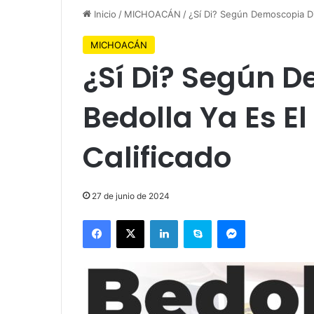
Inicio
/
MICHOACÁN
/
¿Sí Di? Según Demoscopia Di
MICHOACÁN
¿Sí Di? Según D
Bedolla Ya Es E
Calificado
27 de junio de 2024
Facebook
X
LinkedIn
Skype
Messenger