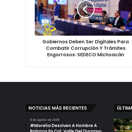
Digitales
Para
Combatir
Corrupción
Y
Trámites
Gobiernos Deben Ser Digitales Para
Engorrosos:
SEDECO
Combatir Corrupción Y Trámites
Michoacán
Engorrosos: SEDECO Michoacán
NOTICIAS MÁS RECIENTES
ÚLTIM
6 de agosto de 2026
#Morelia Desviven A Hombre A
Balazos En Col. Valle Del Durazno