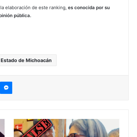
la elaboración de este ranking,
es conocida por su
pinión pública.
 Estado de Michoacán
kype
Messenger
Fue
Inteligencia
Artificial: