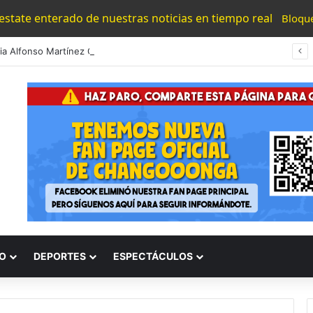
 estate enterado de nuestras noticias en tiempo real
Bloqu
#Morelia Alfonso Martínez Consolido El Acceso A La Lectura Con El Programa «Morelia Se Lee»
O
DEPORTES
ESPECTÁCULOS