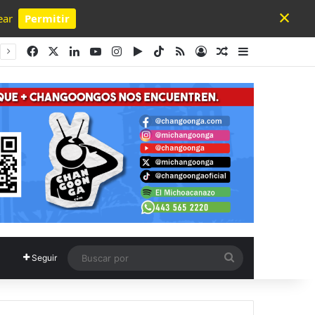
×
ear
Permitir
Powered by SendPulse
Facebook
X
LinkedIn
YouTube
Instagram
Google Play
TikTok
RSS
Acceso
Publicación al a
Barra lateral
Buscar
Seguir
por