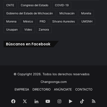
CNTE
Congreso del Estado
COVID-19
Gobierno del Estado de Michoacán
Michoacán
Morelia
Morena
México
PRD
Silvano Aureoles
UMSNH
Uruapan
Video
Zamora
Búscanos en Facebook
© Copyright 2026. Todos los derechos reservados
Changoonga.com
EMPRESA
DIRECTORIO
ANÚNCIATE
CONTACTO
Facebook
X
LinkedIn
YouTube
Instagram
Google
TikTok
RSS