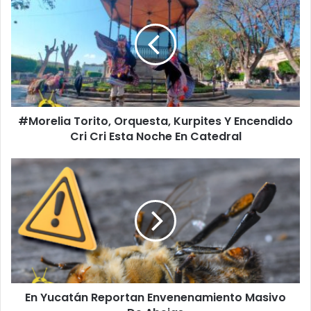
Torito,
Orquesta,
Kurpites
Y
Encendido
Cri
Cri
Esta
#Morelia Torito, Orquesta, Kurpites Y Encendido
Noche
En
Cri Cri Esta Noche En Catedral
Catedral
En
Yucatán
Reportan
Envenenamiento
Masivo
De
Abejas
En Yucatán Reportan Envenenamiento Masivo