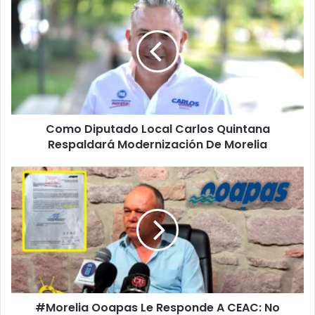
Diputado
Local
Carlos
Quintana
Respaldará
Modernización
De
Morelia
Como Diputado Local Carlos Quintana
Respaldará Modernización De Morelia
#Morelia
Ooapas
Le
Responde
A
CEAC:
No
Tienen
Autoridad
#Morelia Ooapas Le Responde A CEAC: No
Para