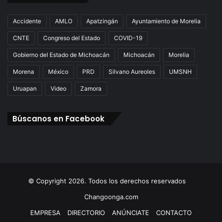
Accidente
AMLO
Apatzingán
Ayuntamiento de Morelia
CNTE
Congreso del Estado
COVID-19
Gobierno del Estado de Michoacán
Michoacán
Morelia
Morena
México
PRD
Silvano Aureoles
UMSNH
Uruapan
Video
Zamora
Búscanos en Facebook
© Copyright 2026. Todos los derechos reservados
Changoonga.com
EMPRESA
DIRECTORIO
ANÚNCIATE
CONTACTO