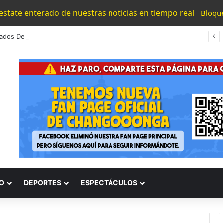
 estate enterado de nuestras noticias en tiempo real
Bloqu
Aficionados Del Morelia Convocan Al “Funeral Del Futbol Mexicano”; Invitan A Llenar El Morelos
O
DEPORTES
ESPECTÁCULOS