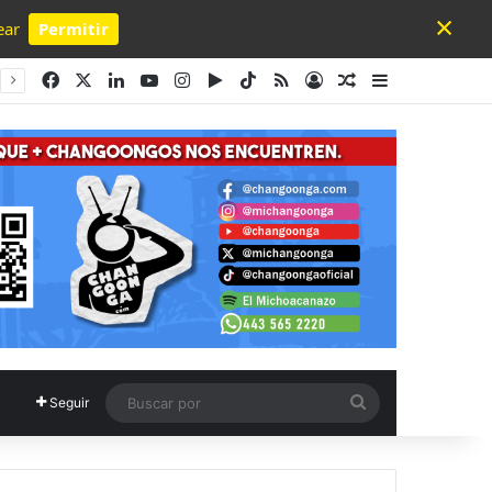
×
ear
Permitir
Powered by SendPulse
Facebook
X
LinkedIn
YouTube
Instagram
Google Play
TikTok
RSS
Acceso
Publicación al a
Barra lateral
Buscar
Seguir
por