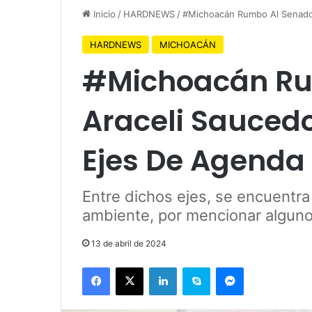
Inicio
/
HARDNEWS
/
#Michoacán Rumbo Al Senado 
HARDNEWS
MICHOACÁN
#Michoacán Ru
Araceli Saucedo
Ejes De Agenda 
Entre dichos ejes, se encuentr
ambiente, por mencionar algun
13 de abril de 2024
Facebook
X
LinkedIn
Skype
Messenger