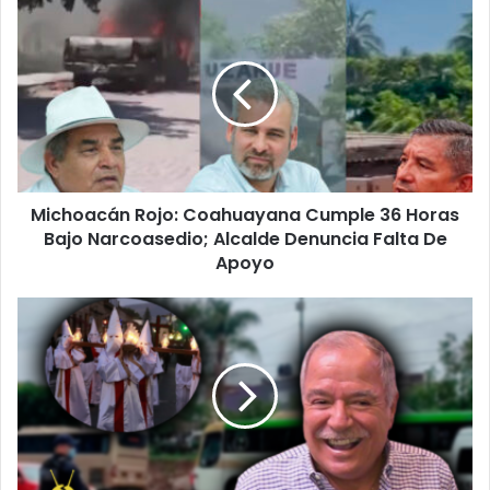
Michoacán
Rojo:
Coahuayana
Cumple
36
Horas
Bajo
Narcoasedio;
Alcalde
Michoacán Rojo: Coahuayana Cumple 36 Horas
Denuncia
Falta
Bajo Narcoasedio; Alcalde Denuncia Falta De
De
Apoyo
Apoyo
Semana
Santa
En
Michoacán
No
Dejo
Derrama
Esperada