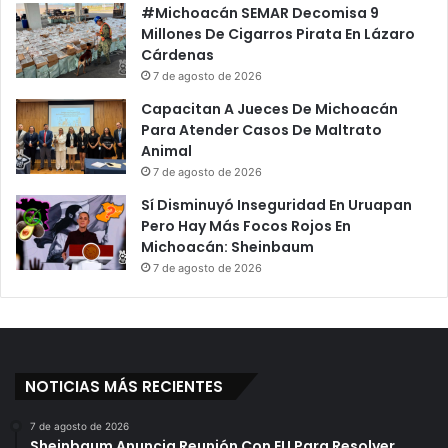
#Michoacán SEMAR Decomisa 9
Millones De Cigarros Pirata En Lázaro
Cárdenas
7 de agosto de 2026
Capacitan A Jueces De Michoacán
Para Atender Casos De Maltrato
Animal
7 de agosto de 2026
Sí Disminuyó Inseguridad En Uruapan
Pero Hay Más Focos Rojos En
Michoacán: Sheinbaum
7 de agosto de 2026
NOTICIAS MÁS RECIENTES
7 de agosto de 2026
Sheinbaum Anuncia Reunión Con EU Para Resolver