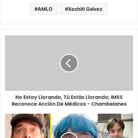
AMLO
Xochitl Galvez
No
Estoy
Llorando,
Tú
Estás
Llorando;
IMSS
Reconoce
Acción
No Estoy Llorando, Tú Estás Llorando; IMSS
De
Médicos
Reconoce Acción De Médicos - Chambelanes
-
Chambelanes
Famosos
Se
Ponen
Del