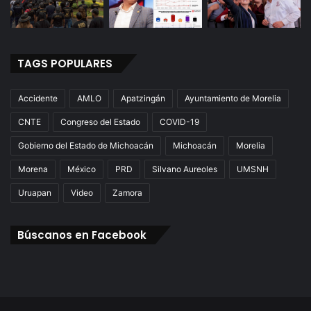
TAGS POPULARES
Accidente
AMLO
Apatzingán
Ayuntamiento de Morelia
CNTE
Congreso del Estado
COVID-19
Gobierno del Estado de Michoacán
Michoacán
Morelia
Morena
México
PRD
Silvano Aureoles
UMSNH
Uruapan
Video
Zamora
Búscanos en Facebook