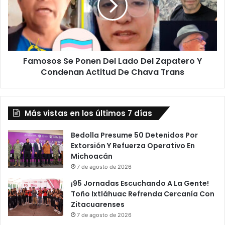
Lado
Del
Zapatero
Y
Condenan
Famosos Se Ponen Del Lado Del Zapatero Y
Actitud
De
Condenan Actitud De Chava Trans
Chava
Trans
Más vistas en los últimos 7 días
Bedolla Presume 50 Detenidos Por
Extorsión Y Refuerza Operativo En
Michoacán
7 de agosto de 2026
¡95 Jornadas Escuchando A La Gente!
Toño Ixtláhuac Refrenda Cercanía Con
Zitacuarenses
7 de agosto de 2026