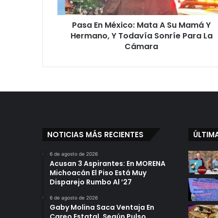
Y
Hermano,
Pasa En México: Mata A Su Mamá Y
Y
Todavía
Hermano, Y Todavía Sonríe Para La
Sonríe
Cámara
Para
La
Cámara
NOTICIAS MÁS RECIENTES
ÚLTIM
6 de agosto de 2026
Acusan 3 Aspirantes: En MORENA
Michoacán El Piso Está Muy
Disparejo Rumbo Al ’27
6 de agosto de 2026
Gaby Molina Saca Ventaja En
Careo Estatal, Según Pulso