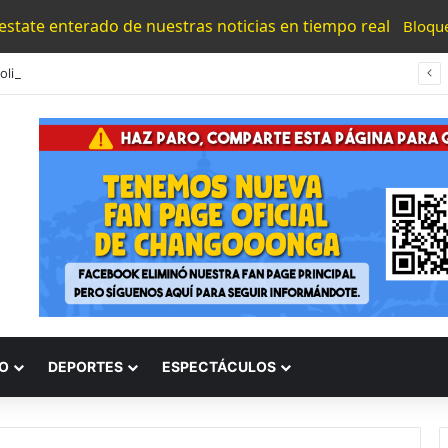
 estate enterado de nuestras noticias en tiempo real
Bloqu
Gaby Molina Saca Ventaja En Careo Estatal, Según Pulso Político Michoacán
O
DEPORTES
ESPECTÁCULOS