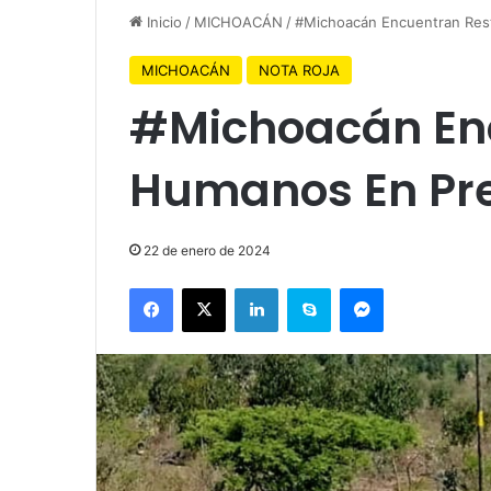
Inicio
/
MICHOACÁN
/
#Michoacán Encuentran Res
MICHOACÁN
NOTA ROJA
#Michoacán En
Humanos En Pre
22 de enero de 2024
Facebook
X
LinkedIn
Skype
Messenger