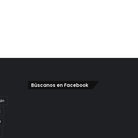
Búscanos en Facebook
gán
E
9