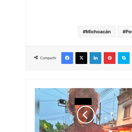
Michoacán
Pe
Facebook
X
LinkedIn
Pinterest
S
Compartir
Pasa
En
México:
Mata
A
Su
Mamá